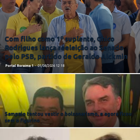
Com filho como 1º suplente, Chico
Rodrigues lança reeleição ao Senado
pelo PSB, partido de Geraldo Alckmin
Portal Roraima 1
-
01/08/2026 12:18
Sampaio tentou vestir o bolsonarismo, e agora ficou
sem o figurino