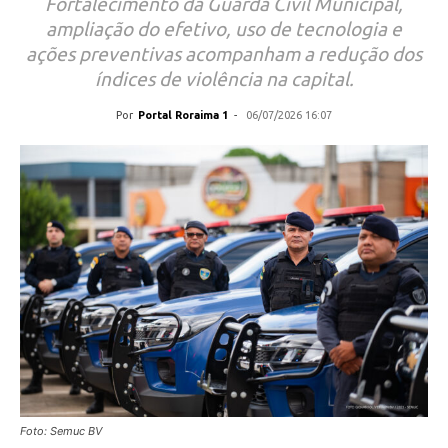
Fortalecimento da Guarda Civil Municipal,
ampliação do efetivo, uso de tecnologia e
ações preventivas acompanham a redução dos
índices de violência na capital.
Por
Portal Roraima 1
-
06/07/2026 16:07
Foto: Semuc BV