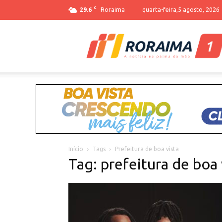
C
29.6
Roraima
quarta-feira,5 agosto, 2026
Início
Tags
Prefeitura de boa vista
Tag: prefeitura de boa 