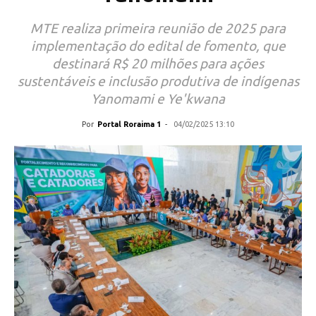
MTE realiza primeira reunião de 2025 para
implementação do edital de fomento, que
destinará R$ 20 milhões para ações
sustentáveis e inclusão produtiva de indígenas
Yanomami e Ye'kwana
Por
Portal Roraima 1
-
04/02/2025 13:10