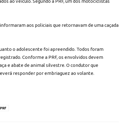
dos ao veículo. Segundo a PRF, um dos motociclistas
 informaram aos policiais que retornavam de uma caçada
quanto o adolescente foi apreendido. Todos foram
i registrado. Conforme a PRF, os envolvidos devem
aça e abate de animal silvestre. O condutor que
everá responder por embriaguez ao volante.
PRF