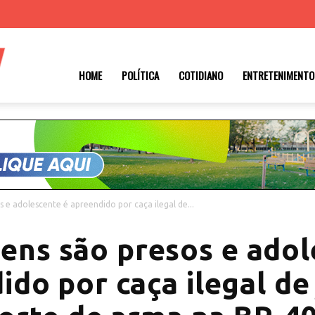
Roraima
HOME
POLÍTICA
COTIDIANO
ENTRETENIMENTO
1
 e adolescente é apreendido por caça ilegal de...
ens são presos e adol
do por caça ilegal de