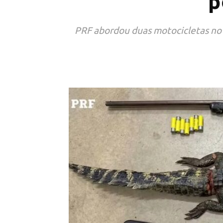
p
PRF abordou duas motocicletas no 