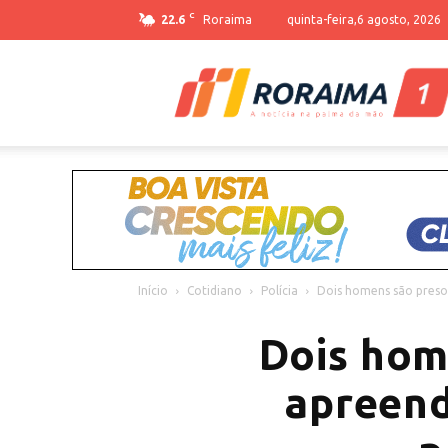
C
22.6
Roraima
quinta-feira,6 agosto, 2026
Início
Cotidiano
Polícia
Dois homens são presos
Dois hom
apreendi