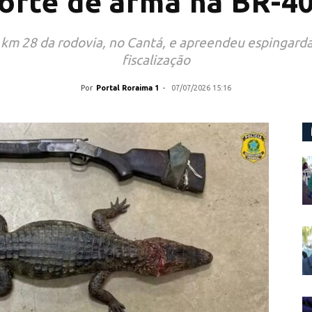
orte de arma na BR-4
km 28 da rodovia, no Cantá, e apreendeu espingarda,
fiscalização
Por
Portal Roraima 1
-
07/07/2026 15:16