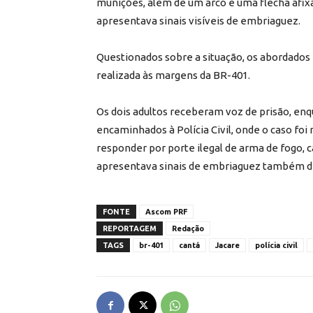
munições, além de um arco e uma flecha afixa
apresentava sinais visíveis de embriaguez.
Questionados sobre a situação, os abordados
realizada às margens da BR-401.
Os dois adultos receberam voz de prisão, en
encaminhados à Polícia Civil, onde o caso fo
responder por porte ilegal de arma de fogo, c
apresentava sinais de embriaguez também d
FONTE
Ascom PRF
REPORTAGEM
Redação
TAGS
br-401
cantá
Jacare
polícia civil