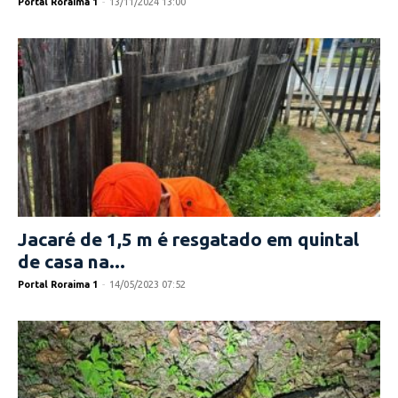
Portal Roraima 1
-
13/11/2024 13:00
Jacaré de 1,5 m é resgatado em quintal
de casa na...
Portal Roraima 1
-
14/05/2023 07:52