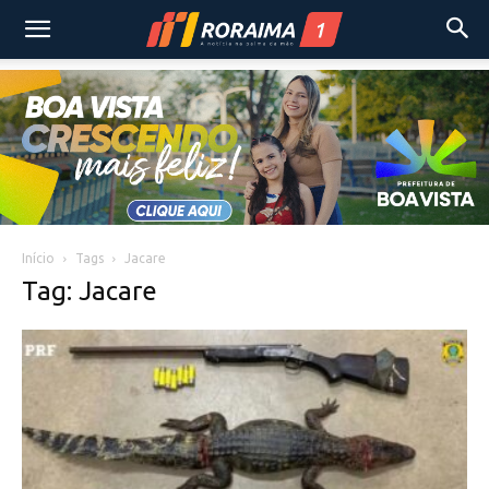
Início
Tags
Jacare
Tag: Jacare