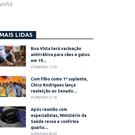
manhã
MAIS LIDAS
Boa Vista terá vacinação
antirrábica para cães e gatos
em 19...
07/08/2026 11:20
Com filho como 1º suplente,
Chico Rodrigues lança
reeleição ao Senado...
01/08/2026 12:18
Após reunião com
especialistas, Ministério da
Saúde recua e confirma
quarto...
05/03/2020 09:45