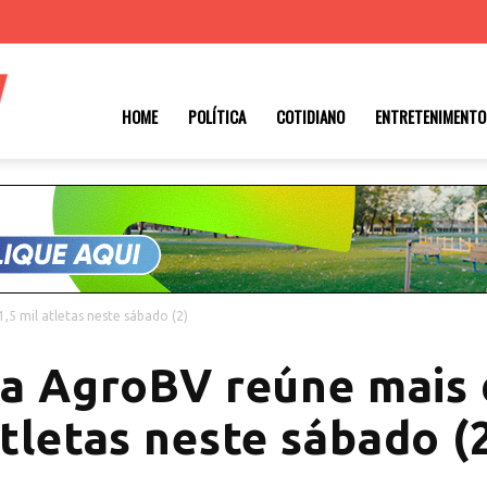
Roraima
HOME
POLÍTICA
COTIDIANO
ENTRETENIMENTO
1
,5 mil atletas neste sábado (2)
da AgroBV reúne mais d
tletas neste sábado (