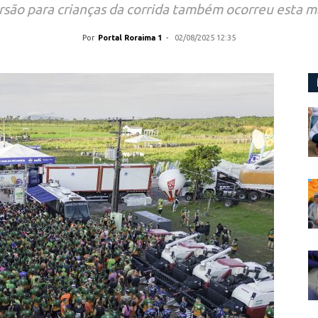
rsão para crianças da corrida também ocorreu esta 
Por
Portal Roraima 1
-
02/08/2025 12:35