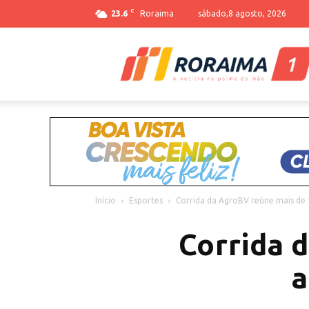
C
23.6
Roraima
sábado,8 agosto, 2026
Início
Esportes
Corrida da AgroBV reúne mais de 1
Corrida 
a