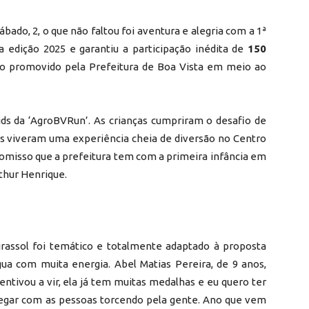
ado, 2, o que não faltou foi aventura e alegria
com a
1ª
a edição 2025 e garantiu a participação inédita de
150
vo
promovido
pela Prefeitura de Boa Vista
em meio ao
ids da ‘AgroBVRun’. As crianças cumpriram o desafio de
os viveram uma experiência cheia de diversão no Centro
romisso que a prefeitura tem com a primeira infância em
rthur Henrique.
irassol foi temático e totalmente adaptado à proposta
gua com muita energia. Abel Matias Pereira, de 9 anos,
ntivou a vir, ela já tem muitas medalhas e eu quero ter
hegar com as pessoas torcendo pela gente. Ano que vem