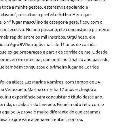
 toda a minha gestão, estaremos apoiando e
letismo”, ressaltou o prefeito Arthur Henrique.
 o 1º lugar masculino da categoria geral ficou com o
 consecutivo. No ano passado, ele conquistou o primeiro
ais rápido entre os mil inscritos. Orgulhoso, ele
o da AgroBVRun após mais de 11 anos de corrida.
que exige preparação a partir da corrida de rua. E desde
 Comecei com meu pai, que perdi no final do ano passado,
 que também conquistou o primeiro lugar na Corrida
l foi da atleta Luz Marina Ramirez, com tempo de 24
 na Venezuela, Marina corre há 12 anos e chegou a
quiriu experiência para conquistar o título deste ano.
rrida, os Jabutis do Lavrado. Fiquei muito feliz com o
a equipe. A prova é muito diferente do que estamos
esafio que vale a pena enfrentar”, contou.