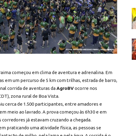
oraima começou em clima de aventura e adrenalina. Em
as em um percurso de 5 km com trilhas, estrada de barro,
onal corrida de aventuras da
AgroBV
ocorre nos
DT), zona rural de Boa Vista.
iu cerca de 1.500 participantes, entre amadores e
o em meio ao lavrado. A prova começou às 6h30 e em
s corredores já estavam cruzando a chegada.
m praticando uma atividade física, as pessoas se
ntação de milho, pela lama e pela água. A corrida é o