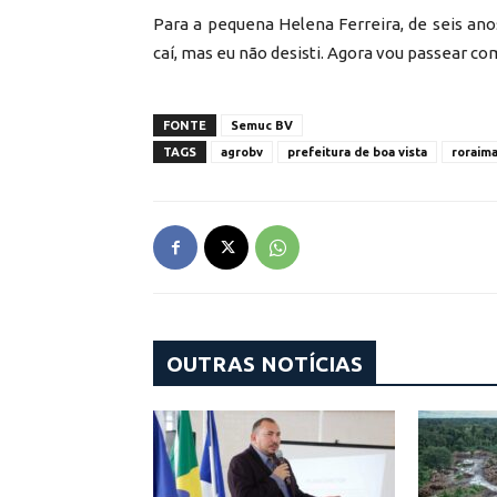
Para a pequena Helena Ferreira, de seis anos
caí, mas eu não desisti. Agora vou passear 
FONTE
Semuc BV
TAGS
agrobv
prefeitura de boa vista
roraim
OUTRAS NOTÍCIAS