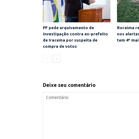
PF pede arquivamento de
Roraima re
investigação contra ex-prefeito
nos alert
de Iracema por suspeita de
tem 4º mai
compra de votos
Deixe seu comentário