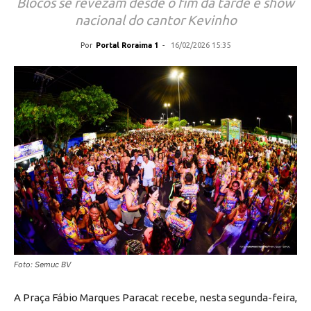
Blocos se revezam desde o fim da tarde e show
nacional do cantor Kevinho
Por
Portal Roraima 1
-
16/02/2026 15:35
Foto: Semuc BV
A Praça Fábio Marques Paracat recebe, nesta segunda-feira,