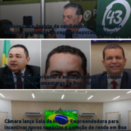
Rudson Leite desiste de candidatura ao Governo de
Roraima e vai disputar vaga de deputado federal
TRE-RR cassa vereador e anula processo que cassou
outros dois parlamentares de Boa Vista
Câmara lança Sala da Mulher Empreendedora para
incentivar novos negócios e geração de renda em Boa