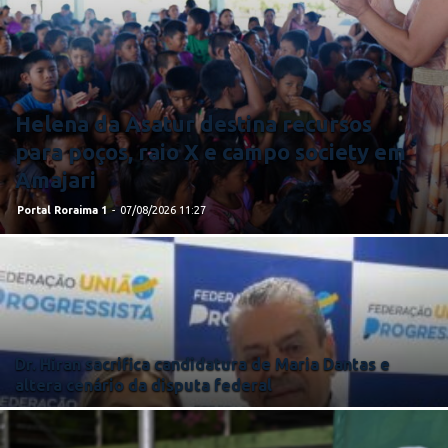
Helena da Asatur destina recursos
para poços, raio X e campo society em
Amajari
Portal Roraima 1
-
07/08/2026 11:27
Dr. Hiran sacrifica candidatura de Maria Dantas e
altera cenário da disputa federal