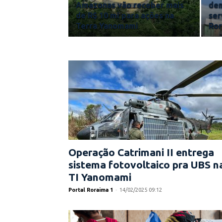
Amazonas vão receber mais
dem
de R$ 10 mi para ações na
ser
Terra Yanomami
Ro
Operação Catrimani II entrega
sistema fotovoltaico pra UBS n
TI Yanomami
Portal Roraima 1
-
14/02/2025 09:12