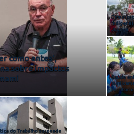
Demarcaç
indígenas
Justiça
er como antes’,
na sobre impactos
omami
Saúde ent
medicame
territóri
tiça do Trabalho suspende