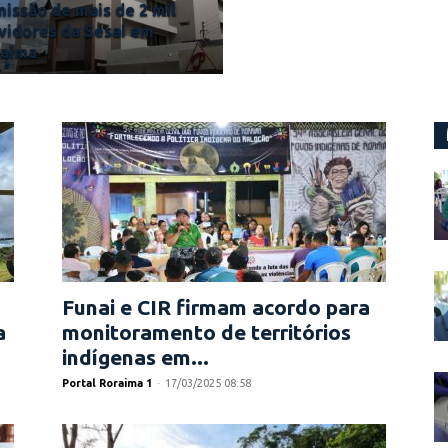
issão de mais de 2 mil
vidores da Sesai em
raima
Funai e CIR firmam acordo para
a
monitoramento de territórios
indígenas em...
Portal Roraima 1
-
17/03/2025 08:58