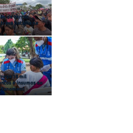
ão de terras
 trava batalha na
rega 18 mil
ntos e insumos ao
o Yanomami