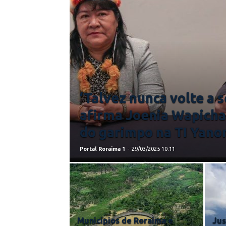
‘Talvez nunca volte a s
afirma Joenia Wapicha
do garimpo na TI Yan
Portal Roraima 1
-
29/03/2025 10:11
Municípios de Roraima e
Jus