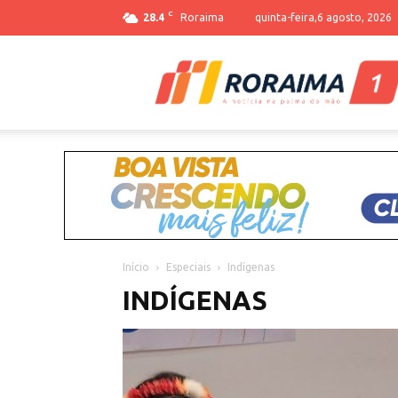
C
28.4
Roraima
quinta-feira,6 agosto, 2026
Início
Especiais
Indígenas
INDÍGENAS