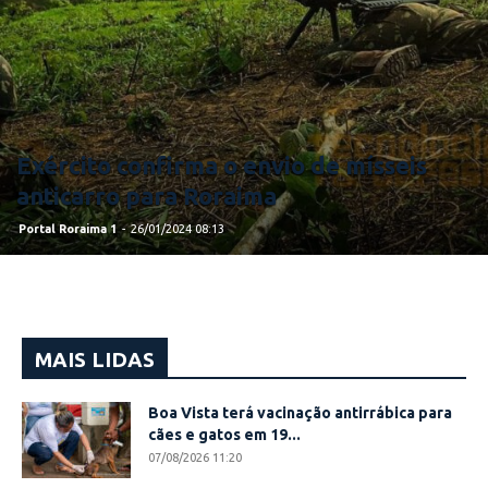
Exército confirma o envio de mísseis
anticarro para Roraima
Portal Roraima 1
-
26/01/2024 08:13
MAIS LIDAS
Boa Vista terá vacinação antirrábica para
cães e gatos em 19...
07/08/2026 11:20