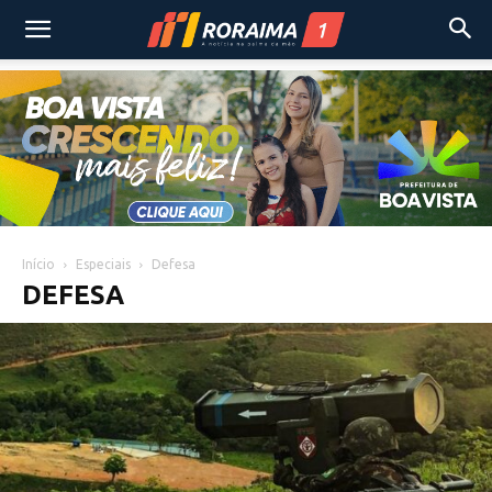
Início
Especiais
Defesa
DEFESA