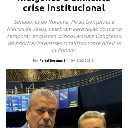
crise institucional
Senadores de Roraima, Hiran Gonçalves e
Mecias de Jesus, celebram aprovação do marco
temporal, enquanto críticos acusam Congresso
de priorizar interesses ruralistas sobre direitos
indígenas.
Por
Portal Roraima 1
-
09/12/2025 23:31