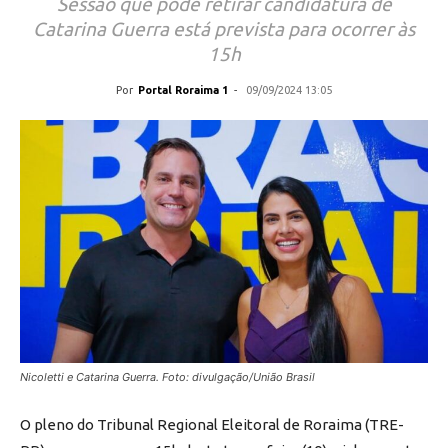
Sessão que pode retirar candidatura de
Catarina Guerra está prevista para ocorrer às
15h
Por
Portal Roraima 1
-
09/09/2024 13:05
Nicoletti e Catarina Guerra. Foto: divulgação/União Brasil
O pleno do Tribunal Regional Eleitoral de Roraima (TRE-