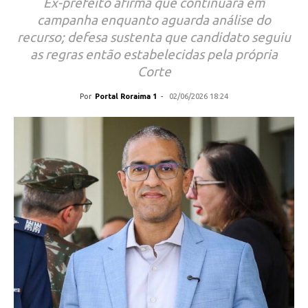
Ex-prefeito afirma que continuará em
campanha enquanto aguarda análise do
recurso; defesa sustenta que candidato seguiu
as regras então estabelecidas pela própria
Corte
Por
Portal Roraima 1
-
02/06/2026 18:24