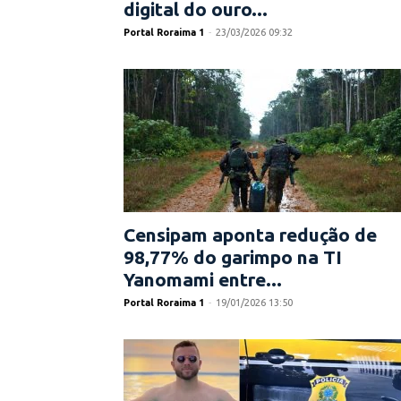
digital do ouro...
Portal Roraima 1
-
23/03/2026 09:32
Censipam aponta redução de
98,77% do garimpo na TI
Yanomami entre...
Portal Roraima 1
-
19/01/2026 13:50