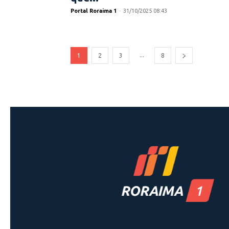
Portal Roraima 1
-
31/10/2025 08:43
...
1
2
3
8