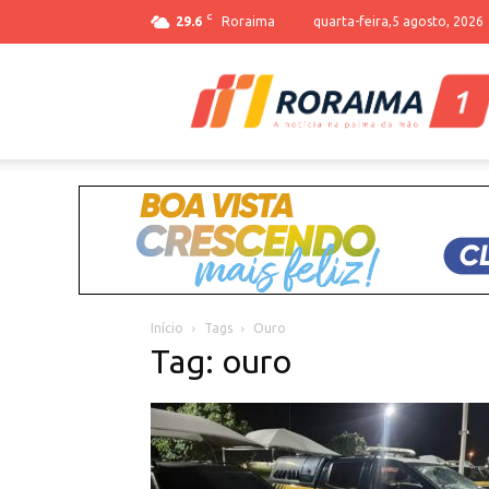
C
29.6
Roraima
quarta-feira,5 agosto, 2026
Início
Tags
Ouro
Tag: ouro