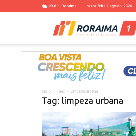
C
23.6
Roraima
sexta-feira,7 agosto, 2026
Início
Tags
Limpeza urbana
Tag: limpeza urbana