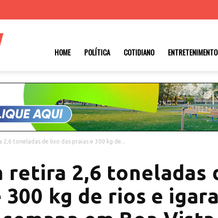
Roraima
HOME
POLÍTICA
COTIDIANO
ENTRETENIMENTO
1
a 2,6 toneladas de lixo das praias e 300 kg de...
 retira 2,6 toneladas 
e 300 kg de rios e igar