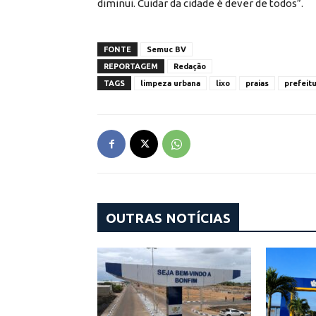
diminui. Cuidar da cidade é dever de todos”.
FONTE
Semuc BV
REPORTAGEM
Redação
TAGS
limpeza urbana
lixo
praias
prefeit
OUTRAS NOTÍCIAS