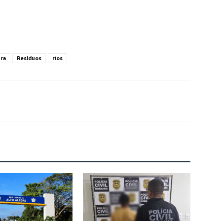
ura
Resíduos
rios