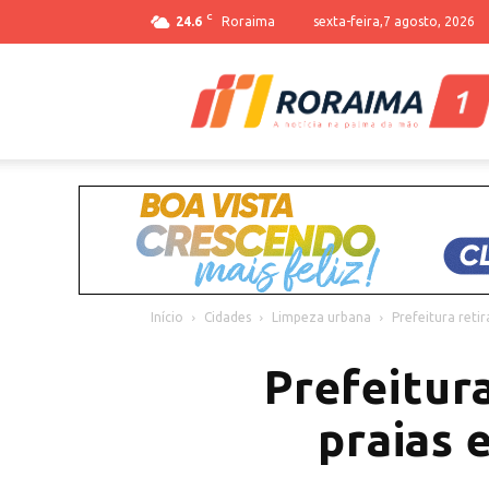
C
24.6
Roraima
sexta-feira,7 agosto, 2026
Início
Cidades
Limpeza urbana
Prefeitura retir
Prefeitura
praias 