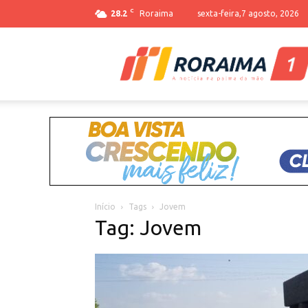
C
28.2
Roraima
sexta-feira,7 agosto, 2026
Início
Tags
Jovem
Tag: Jovem