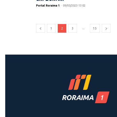
Portal Roraima 1
-
09/05/2023 13:02
...
1
2
3
15