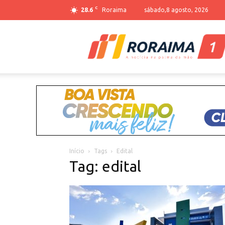
C
28.6
Roraima
sábado,8 agosto, 2026
Início
Tags
Edital
Tag: edital