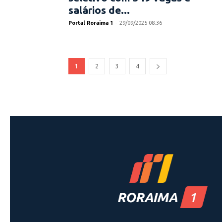
salários de...
Portal Roraima 1
-
29/09/2025 08:36
1
2
3
4