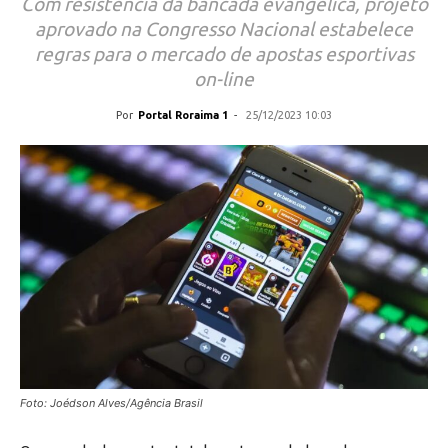
Com resistência da bancada evangélica, projeto
aprovado na Congresso Nacional estabelece
regras para o mercado de apostas esportivas
on-line
Por
Portal Roraima 1
-
25/12/2023 10:03
Foto: Joédson Alves/Agência Brasil