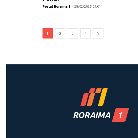
Portal Roraima 1
-
28/02/2025 09:01
1
2
3
4