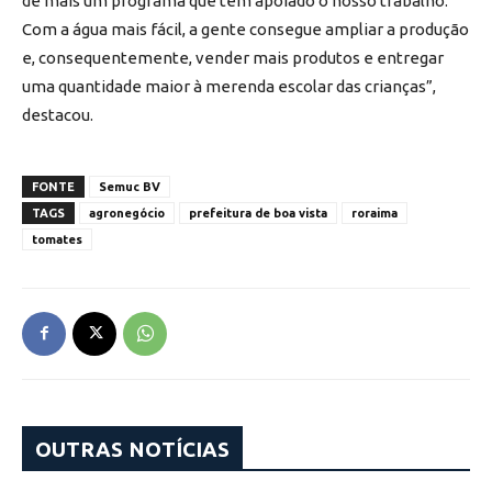
de mais um programa que tem apoiado o nosso trabalho.
Com a água mais fácil, a gente consegue ampliar a produção
e, consequentemente, vender mais produtos e entregar
uma quantidade maior à merenda escolar das crianças”,
destacou.
FONTE
Semuc BV
TAGS
agronegócio
prefeitura de boa vista
roraima
tomates
OUTRAS NOTÍCIAS