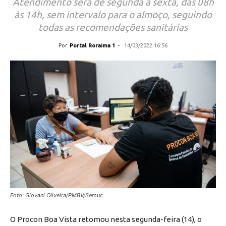
Atendimento será de segunda a sexta, das 08h
às 14h, sem intervalo para o almoço, seguindo
todas as recomendações sanitárias
Por
Portal Roraima 1
-
14/03/2022 16:56
Foto: Giovani Oliveira/PMBV/Semuc
O Procon Boa Vista retomou nesta segunda-feira (14), o