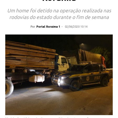
Um home foi detido na operação realizada nas
rodovias do estado durante o fim de semana
Por
Portal Roraima 1
-
02/06/2020 10:14