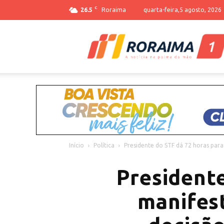
C
26.5
Roraima
quarta-feira,5 agosto, 2026
Início
Política
Presidente do STF dá 72 horas para
Presidente
manifest