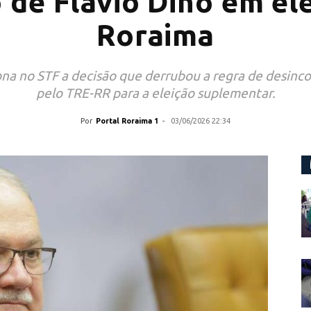
 de Flávio Dino em el
Roraima
na no STF a decisão que derrubou a regra de desinc
pelo TRE-RR para a eleição suplementar.
Por
Portal Roraima 1
-
03/06/2026 22:34