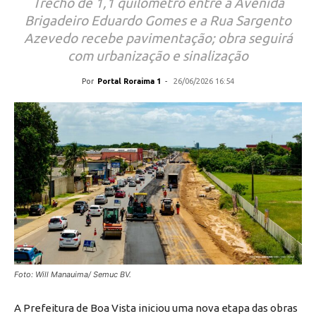
Trecho de 1,1 quilômetro entre a Avenida
Brigadeiro Eduardo Gomes e a Rua Sargento
Azevedo recebe pavimentação; obra seguirá
com urbanização e sinalização
Por
Portal Roraima 1
-
26/06/2026 16:54
Foto: Will Manauima/ Semuc BV.
A Prefeitura de Boa Vista iniciou uma nova etapa das obras