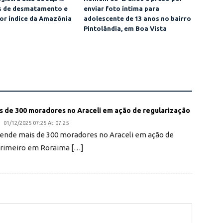
as de desmatamento e
enviar foto íntima para
or índice da Amazônia
adolescente de 13 anos no bairro
Pintolândia, em Boa Vista
is de 300 moradores no Araceli em ação de regularização
01/12/2025 07:25 At 07:25
atende mais de 300 moradores no Araceli em ação de
primeiro em Roraima […]