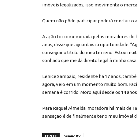
imóveis legalizados, isso movimenta o mercad
Quem não pôde participar poderá concluir o a
A ação foi comemorada pelos moradores do b
anos, disse que aguardava a oportunidade: “
conseguir o título do meu terreno. Estou mu
sonhado que me dá direito legal à minha casa
Lenice Sampaio, residente há 17 anos, também
agora, veio em um momento muito bom. Facili
semana é corrido. Moro aqui desde os 14 anos
Para Raquel Almeida, moradora há mais de 18 
sensação é de finalmente ter o meu imóvel de
FONTE
Semuc BV