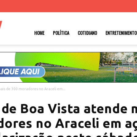
Roraima
HOME
POLÍTICA
COTIDIANO
ENTRETENIMENTO
1
ais de 300 moradores no Araceli em...
 de Boa Vista atende 
ores no Araceli em a