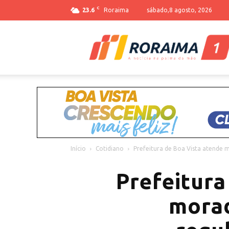
C
23.6
Roraima
sábado,8 agosto, 2026
Início
Cotidiano
Prefeitura de Boa Vista atende m
Prefeitura
morad