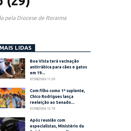
 (29)
da pela Diocese de Roraima
MAIS LIDAS
Boa Vista terá vacinação
antirrábica para cães e gatos
em 19...
07/08/2026 11:20
Com filho como 1º suplente,
Chico Rodrigues lança
reeleição ao Senado...
01/08/2026 12:18
Após reunião com
especialistas, Ministério da