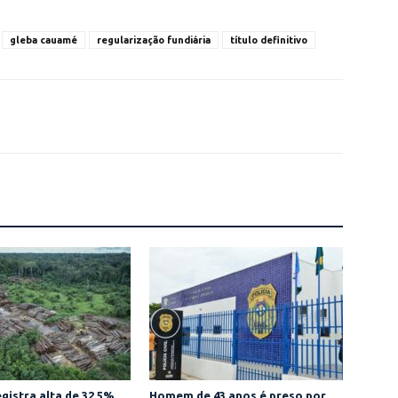
gleba cauamé
regularização fundiária
título definitivo
gistra alta de 32,5%
Homem de 43 anos é preso por