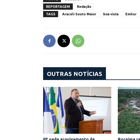
REPORTAGEM
Redação
TAGS
Araceli Souto Maior
boa vista
Emhur
OUTRAS NOTÍCIAS
PF pede arquivamento de
Roraima re