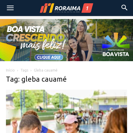
Início
Tags
Gleba cauamé
Tag: gleba cauamé