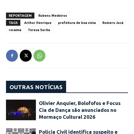
REPORTAGEM
Rubens Medeiros
TAGS
Arthur Henrique
prefeitura de boa vista
Romero Jucá
roraima
Teresa Surita
OUTRAS NOTÍCIAS
Olivier Anquier, Bolofofos e Focus
Cia de Dança são anunciados no
Mormaço Cultural 2026
Polícia Civil identifica suspeito e