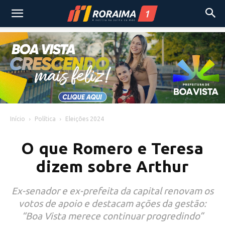
Início
Política
Eleições 2024
O que Romero e Teresa
dizem sobre Arthur
Ex-senador e ex-prefeita da capital renovam os
votos de apoio e destacam ações da gestão:
“Boa Vista merece continuar progredindo”