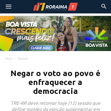
Início
Opinião
Negar o voto ao povo é
enfraquecer a
democracia
TRE-RR deve retomar hoje (12) sessão que
define moldes da eleição suplementar em