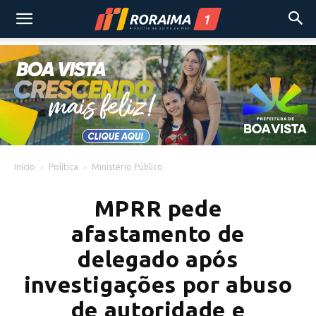
Início
Política
Ministério Público
MPRR pede
afastamento de
delegado após
investigações por abuso
de autoridade e