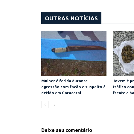
OUTRAS NOTÍCIAS
Mulher é ferida durante
Jovem é pr
agressão com facão e suspeito é
tráfico co
detido em Caracaraí
frente a b
Deixe seu comentário