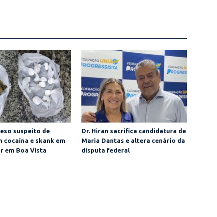
eso suspeito de
Dr. Hiran sacrifica candidatura de
m cocaína e skank em
Maria Dantas e altera cenário da
ar em Boa Vista
disputa federal