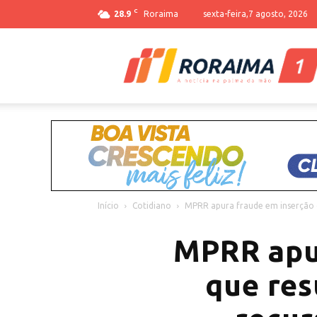
C
28.9
Roraima
sexta-feira,7 agosto, 2026
Início
Cotidiano
MPRR apura fraude em inserção d
MPRR apur
que res