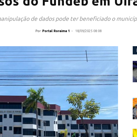
sos do Fundeb em Ui
manipulação de dados pode ter beneficiado o municí
Por
Portal Roraima 1
-
18/09/2025 08:08