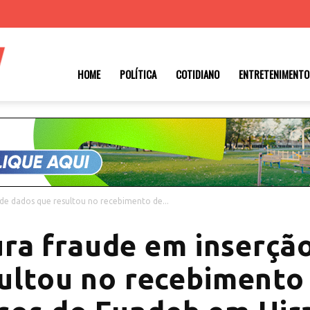
Roraima
HOME
POLÍTICA
COTIDIANO
ENTRETENIMENTO
1
e dados que resultou no recebimento de...
a fraude em inserçã
ultou no recebimento