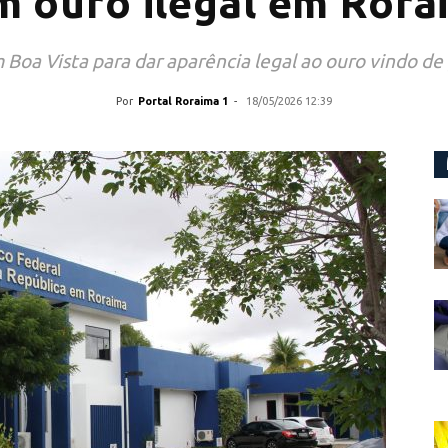
m ouro ilegal em Rora
oa Vista para dar aparência legal ao ouro vindo d
Por
Portal Roraima 1
-
18/05/2026 12:39