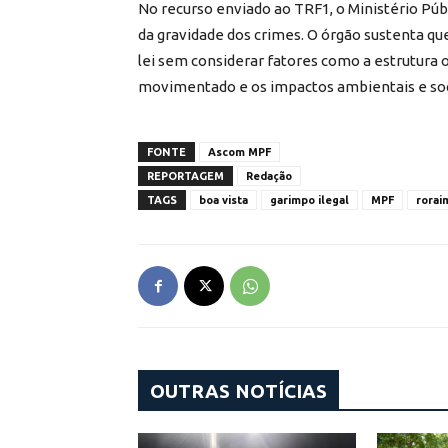
No recurso enviado ao TRF1, o Ministério Públ
da gravidade dos crimes. O órgão sustenta 
lei sem considerar fatores como a estrutura o
movimentado e os impactos ambientais e soci
FONTE
Ascom MPF
REPORTAGEM
Redação
TAGS
boa vista
garimpo ilegal
MPF
rorai
OUTRAS NOTÍCIAS