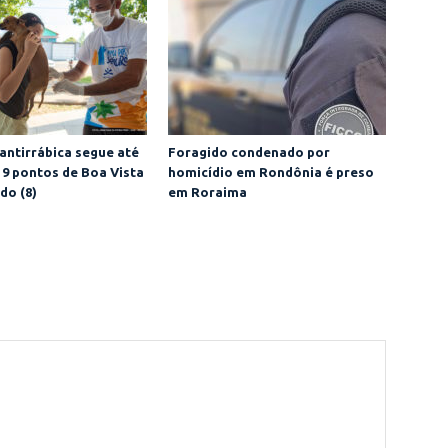
antirrábica segue até
Foragido condenado por
19 pontos de Boa Vista
homicídio em Rondônia é preso
do (8)
em Roraima