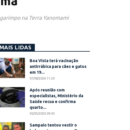
ima
e garimpo na Terra Yanomami
MAIS LIDAS
Boa Vista terá vacinação
antirrábica para cães e gatos
em 19...
07/08/2026 11:20
Após reunião com
especialistas, Ministério da
Saúde recua e confirma
quarto...
05/03/2020 09:45
Sampaio tentou vestir o