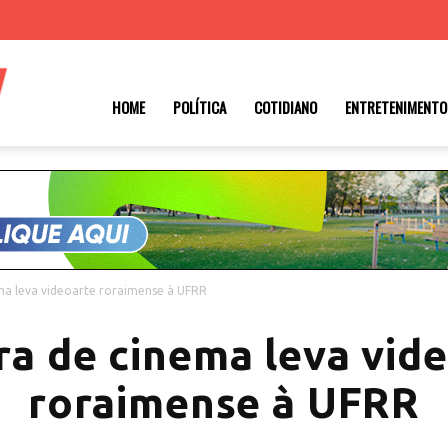
Roraima
HOME
POLÍTICA
COTIDIANO
ENTRETENIMENTO
1
ma leva videoarte roraimense à UFRR
a de cinema leva vid
roraimense à UFRR