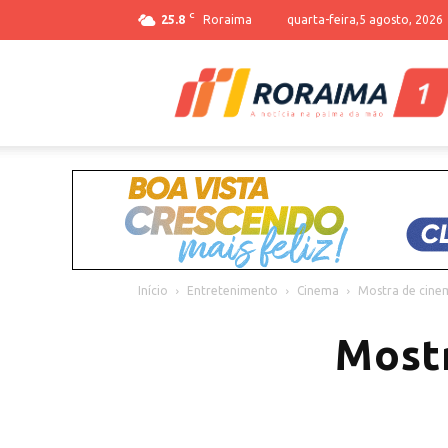
C
25.8
Roraima
quarta-feira,5 agosto, 2026
Início
Entretenimento
Cinema
Mostra de cine
Mostr