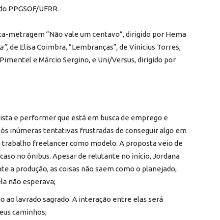
 do PPGSOF/UFRR.
urta-metragem “Não vale um centavo”, dirigido por Hema
a”,
de Elisa Coimbra, “Lembranças”, de Vinicius Torres,
 Pimentel e Márcio Sergino, e Uni/Versus, dirigido por
tista e performer que está em busca de emprego e
Após inúmeras tentativas frustradas de conseguir algo em
 um trabalho freelancer como modelo. A proposta veio de
aso no ônibus. Apesar de relutante no início, Jordana
nte a produção, as coisas não saem como o planejado,
ela não esperava;
 ao lavrado sagrado. A interação entre elas será
seus caminhos;