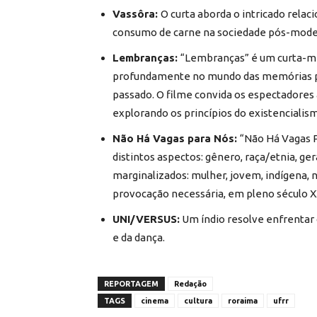
Vassôra:
O curta aborda o intricado rela
consumo de carne na sociedade pós-mode
Lembranças:
“Lembranças” é um curta-me
profundamente no mundo das memórias pes
passado. O filme convida os espectadores a
explorando os princípios do existencialis
Não Há Vagas para Nós:
“Não Há Vagas P
distintos aspectos: gênero, raça/etnia, g
marginalizados: mulher, jovem, indígena, n
provocação necessária, em pleno século XX
UNI/VERSUS:
Um índio resolve enfrentar 
e da dança.
REPORTAGEM
Redação
TAGS
cinema
cultura
roraima
ufrr