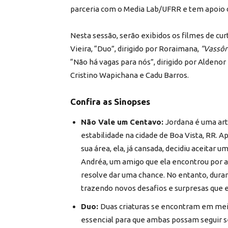
parceria com o Media Lab/UFRR e tem apoio
Nesta sessão, serão exibidos os filmes de c
Vieira, “Duo”, dirigido por Roraimana,
“Vassôr
“Não há vagas para nós”, dirigido por Aldenor
Cristino Wapichana e Cadu Barros.
Confira as Sinopses
Não Vale um Centavo:
Jordana é uma ar
estabilidade na cidade de Boa Vista, RR. 
sua área, ela, já cansada, decidiu aceitar
Andréa, um amigo que ela encontrou por ac
resolve dar uma chance. No entanto, dura
trazendo novos desafios e surpresas que 
Duo:
Duas criaturas se encontram em meio
essencial para que ambas possam seguir 