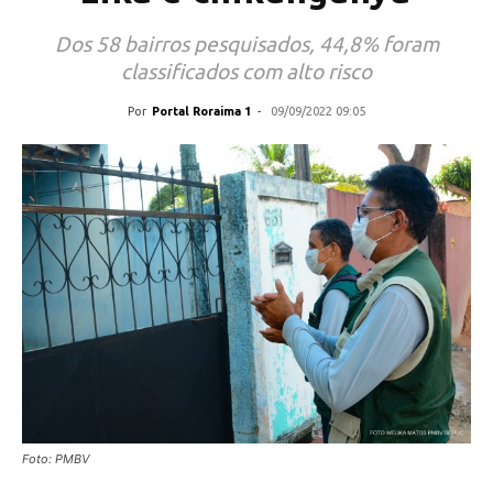
Dos 58 bairros pesquisados, 44,8% foram
classificados com alto risco
Por
Portal Roraima 1
-
09/09/2022 09:05
Foto: PMBV