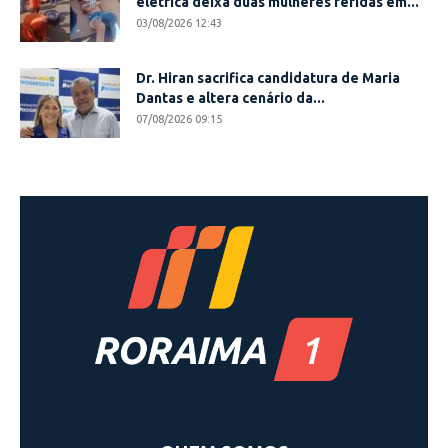
elétrica deixa duas mulheres feridas em...
03/08/2026 12:43
Dr. Hiran sacrifica candidatura de Maria
Dantas e altera cenário da...
07/08/2026 09:15