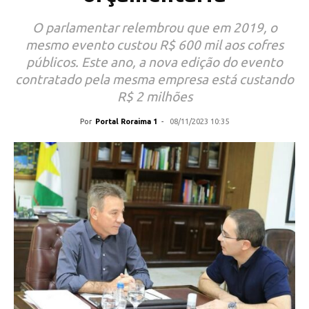
O parlamentar relembrou que em 2019, o
mesmo evento custou R$ 600 mil aos cofres
públicos. Este ano, a nova edição do evento
contratado pela mesma empresa está custando
R$ 2 milhões
Por
Portal Roraima 1
-
08/11/2023 10:35