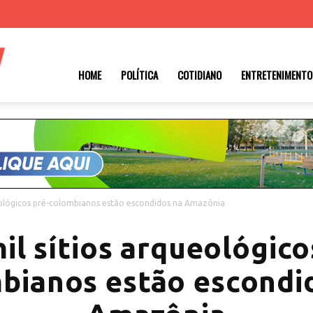
Roraima
HOME
POLÍTICA
COTIDIANO
ENTRETENIMENTO
1
eológicos pré-colombianos estão escondidos na Amazônia
il sítios arqueológico
bianos estão escondi