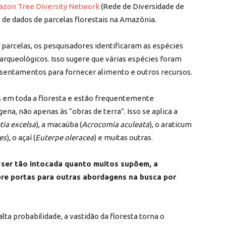
zon Tree Diversity Network
(Rede de Diversidade de
 de dados de parcelas florestais na Amazônia.
 parcelas, os pesquisadores identificaram as espécies
 arqueológicos. Isso sugere que várias espécies foram
sentamentos para fornecer alimento e outros recursos.
s em toda a floresta e estão frequentemente
ena, não apenas às “obras de terra”. Isso se aplica a
tia excelsa
), a macaúba (
Acrocomia aculeata
), o araticum
es
), o açaí (
Euterpe oleracea
) e muitas outras.
 ser tão intocada quanto muitos supõem, a
bre portas para outras abordagens na busca por
a probabilidade, a vastidão da floresta torna o