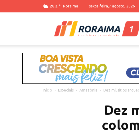
C
28.2
Roraima
sexta-feira,7 agosto, 2026
Início
Especiais
Amazônia
Dez mil sítios arqu
Dez m
colom