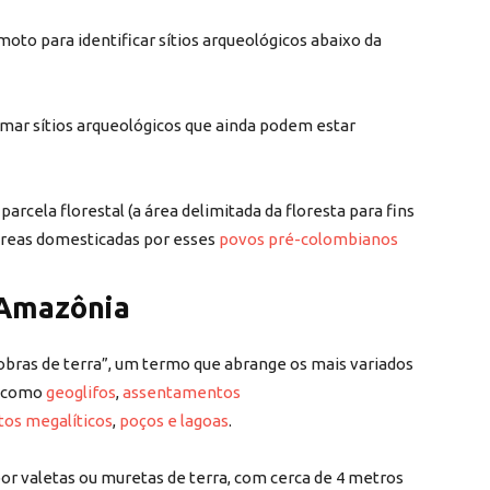
to para identificar sítios arqueológicos abaixo da
mar sítios arqueológicos que ainda podem estar
arcela florestal (a área delimitada da floresta para fins
bóreas domesticadas por esses
povos pré-colombianos
 Amazônia
obras de terra”, um termo que abrange os mais variados
, como
geoglifos
,
assentamentos
s megalíticos
,
poços e lagoas
.
por valetas ou muretas de terra, com cerca de 4 metros