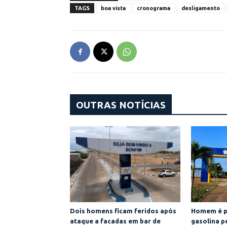
TAGS
boa vista
cronograma
desligamento
OUTRAS NOTÍCIAS
Dois homens ficam feridos após
Homem é p
ataque a facadas em bar de
gasolina p