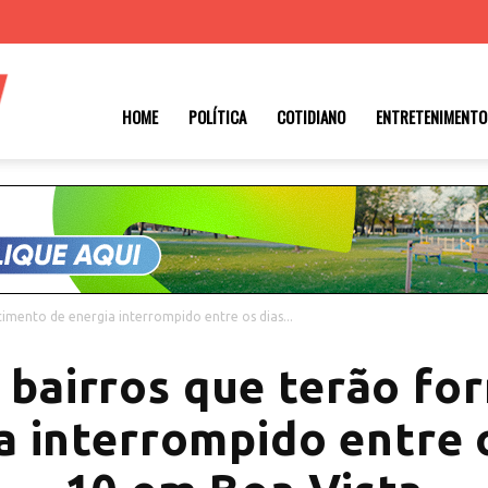
Roraima
HOME
POLÍTICA
COTIDIANO
ENTRETENIMENTO
1
cimento de energia interrompido entre os dias...
s bairros que terão fo
a interrompido entre o