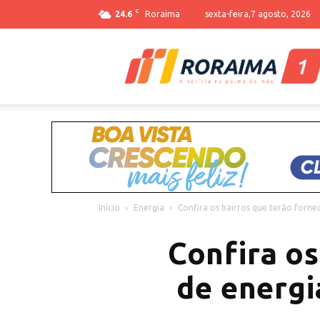
C
24.6
Roraima
sexta-feira,7 agosto, 2026
Início
Energia
Confira os bairros que terão forne
Confira o
de energi