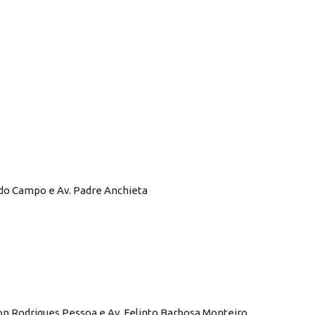
o do Campo e Av. Padre Anchieta
on Rodrigues Pessoa e Av. Felinto Barbosa Monteiro