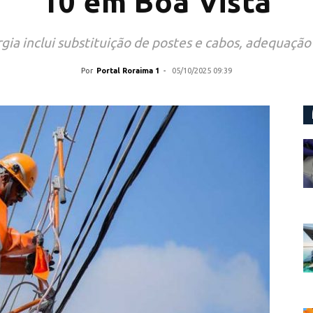
10 em Boa Vista
a inclui substituição de postes e cabos, adequação 
Por
Portal Roraima 1
-
05/10/2025 09:39