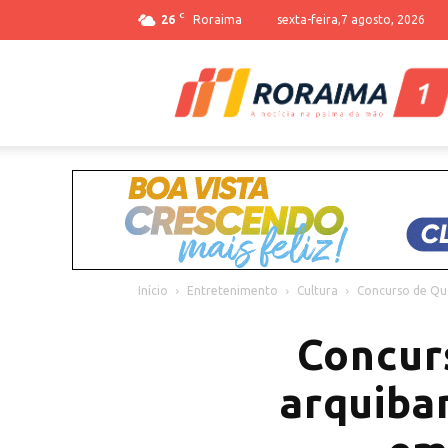
C
26
Roraima
sexta-feira,7 agosto, 2026
Início
Entretenimento
Cultura
Concurso de Qu
Concur
arquiba