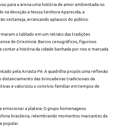
evou para a arena uma história de amor ambientada no
do na devoção a Nossa Senhora Aparecida, a
ão sertaneja, arrancando aplausos do público.
ormaram o tablado em um retrato das tradições
se de Oriximiná. Barcos cenográficos, figurinos
a contar a história da cidade banhada por rios e marcada
ntado pela Arrasta Pé. A quadrilha propôs uma reflexão
o distanciamento das brincadeiras tradicionais da
tivas e valorizou o convívio familiar em tempos de
a emocionar a plateia. O grupo homenageou
fona brasileira, relembrando momentos marcantes da
ra popular.