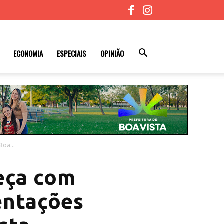
ECONOMIA
ESPECIAIS
OPINIÃO
oa...
eça com
entações