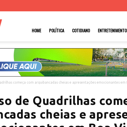
Roraima
HOME
POLÍTICA
COTIDIANO
ENTRETENIMENTO
1
adrilhas começa com arquibancadas cheias e apresentações emocionantes em B
so de Quadrilhas com
ncadas cheias e apres