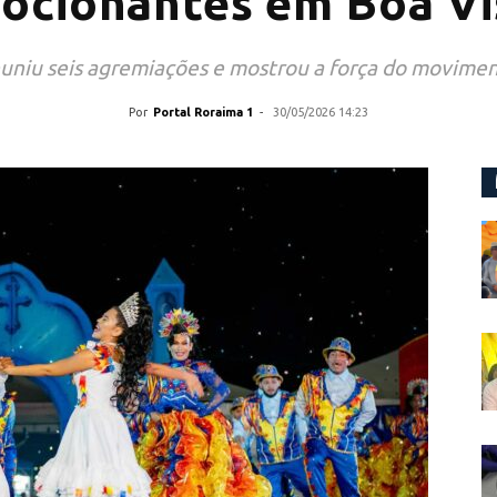
ocionantes em Boa Vi
uniu seis agremiações e mostrou a força do moviment
Por
Portal Roraima 1
-
30/05/2026 14:23