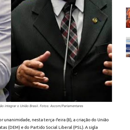
ão integrar o União Brasil. Fotos: Ascom/Parlamentares
r unanimidade, nesta terça-feira (8), a criação do União
tas (DEM) e do Partido Social Liberal (PSL). A sigla