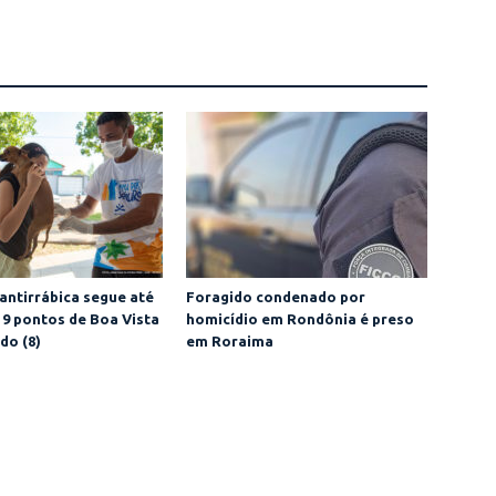
antirrábica segue até
Foragido condenado por
19 pontos de Boa Vista
homicídio em Rondônia é preso
do (8)
em Roraima