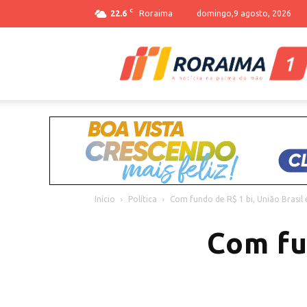
C
22.6
Roraima
domingo,9 agosto, 2026
Início
Política
Com fundo de R$ 1 bi, União Brasil
Com fun