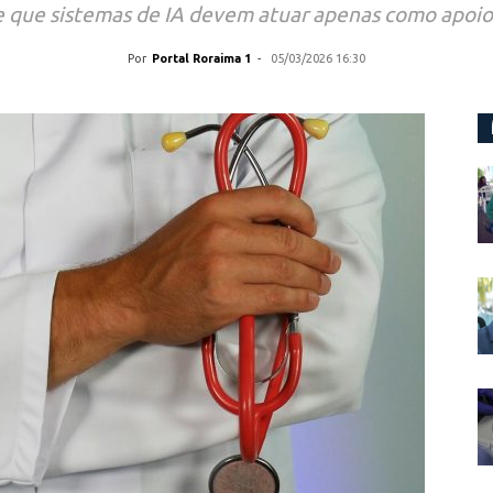
 que sistemas de IA devem atuar apenas como apoio 
Por
Portal Roraima 1
-
05/03/2026 16:30