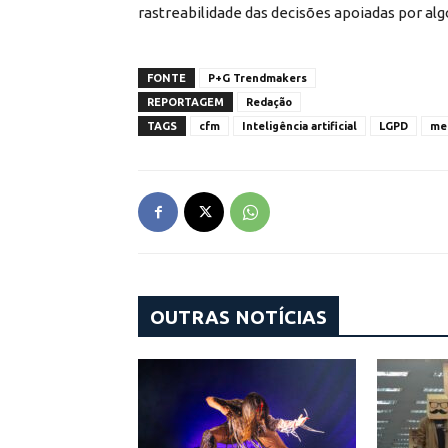
rastreabilidade das decisões apoiadas por alg
FONTE
P+G Trendmakers
REPORTAGEM
Redação
TAGS
cfm
Inteligência artificial
LGPD
me
OUTRAS NOTÍCIAS