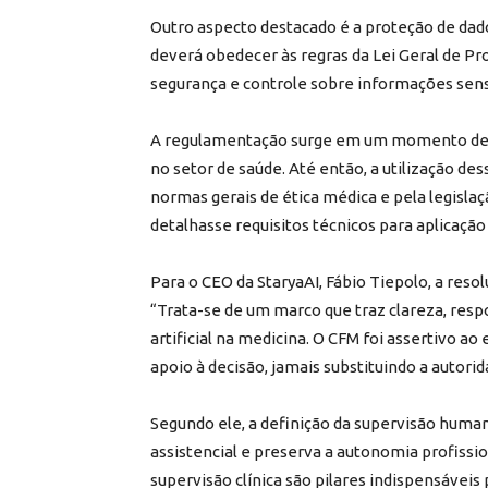
Outro aspecto destacado é a proteção de dados
deverá obedecer às regras da Lei Geral de P
segurança e controle sobre informações sens
A regulamentação surge em um momento de cre
no setor de saúde. Até então, a utilização d
normas gerais de ética médica e pela legisla
detalhasse requisitos técnicos para aplicação 
Para o CEO da StaryaAI, Fábio Tiepolo, a reso
“Trata-se de um marco que traz clareza, resp
artificial na medicina. O CFM foi assertivo a
apoio à decisão, jamais substituindo a autori
Segundo ele, a definição da supervisão huma
assistencial e preserva a autonomia profissi
supervisão clínica são pilares indispensávei