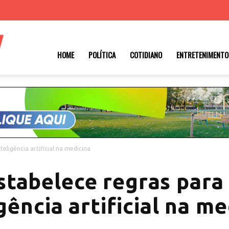
Roraima
HOME
POLÍTICA
COTIDIANO
ENTRETENIMENTO
1
eligência artificial na medicina
tabelece regras para
gência artificial na m