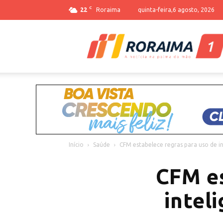
C
22
Roraima
quinta-feira,6 agosto, 2026
Início
Saúde
CFM estabelece regras para uso de int
CFM es
inteli