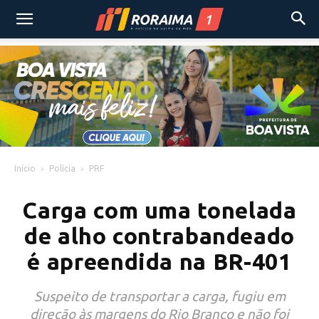
Início
Polícia
PRF
Carga com uma tonelada
de alho contrabandeado
é apreendida na BR-401
Suspeito de transportar a carga, fugiu em
direção às margens do Rio Branco e não foi