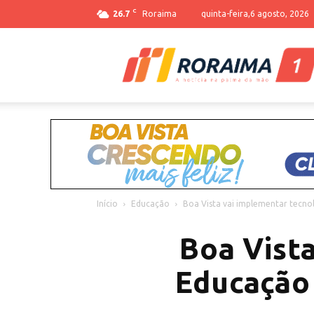
C
26.7
Roraima
quinta-feira,6 agosto, 2026
Início
Educação
Boa Vista vai implementar tecnol
Boa Vist
Educação 