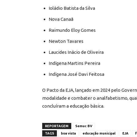
Ioládio Batista da Silva
Nova Canaã
Raimundo Eloy Gomes
Newton Tavares
Laucides Inácio de Oliveira
Indígena Martins Pereira
Indígena José Davi Feitosa
O Pacto da EJA, lançado em 2024 pelo Govern
modalidade e combater o analfabetismo, qual
concluíram a educação básica.
REPORTAGEM
Semuc BV
TAGS
boa vista
educação municipal
EJA