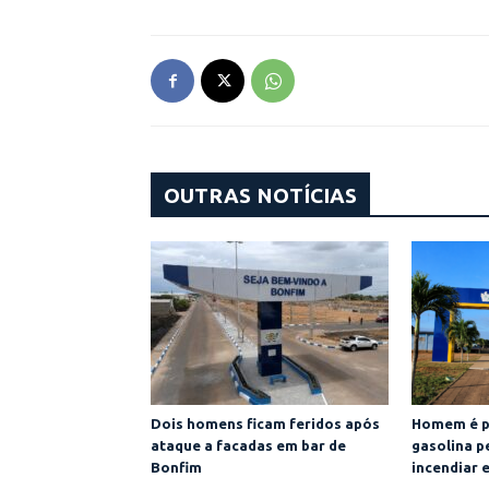
OUTRAS NOTÍCIAS
Dois homens ficam feridos após
Homem é p
ataque a facadas em bar de
gasolina p
Bonfim
incendiar 