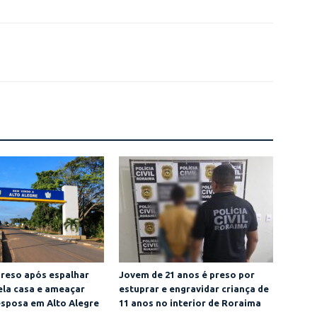
reso após espalhar
Jovem de 21 anos é preso por
ela casa e ameaçar
estuprar e engravidar criança de
esposa em Alto Alegre
11 anos no interior de Roraima