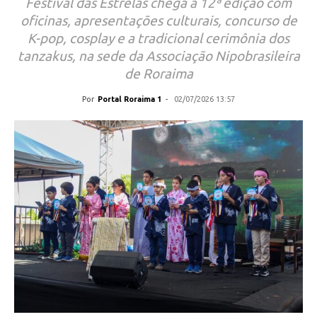
Festival das Estrelas chega à 12ª edição com
oficinas, apresentações culturais, concurso de
K-pop, cosplay e a tradicional cerimônia dos
tanzakus, na sede da Associação Nipobrasileira
de Roraima
Por
Portal Roraima 1
-
02/07/2026 13:57