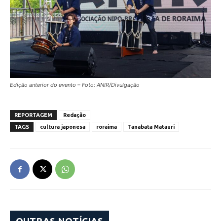
Edição anterior do evento – Foto: ANIR/Divulgação
REPORTAGEM
Redação
TAGS
cultura japonesa
roraima
Tanabata Matauri