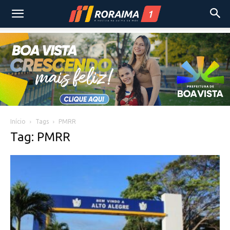
Início
Tags
PMRR
Tag: PMRR