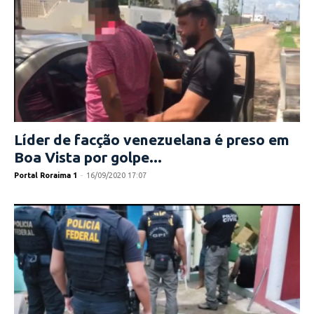
Líder de facção venezuelana é preso em
Boa Vista por golpe...
Portal Roraima 1
-
16/09/2020 17:07