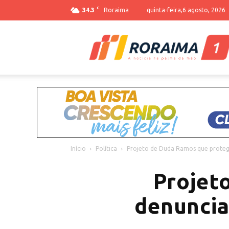
C
34.3
Roraima
quinta-feira,6 agosto, 2026
Início
Política
Projeto de Duda Ramos que protege
Projet
denuncia