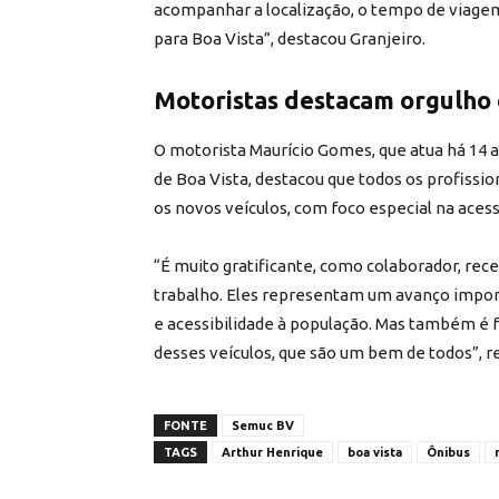
acompanhar a localização, o tempo de viage
para Boa Vista”, destacou Granjeiro.
Motoristas destacam orgulho 
O motorista Maurício Gomes, que atua há 14 
de Boa Vista, destacou que todos os profissi
os novos veículos, com foco especial na acess
“É muito gratificante, como colaborador, rec
trabalho. Eles representam um avanço impor
e acessibilidade à população. Mas também é 
desses veículos, que são um bem de todos”, re
FONTE
Semuc BV
TAGS
Arthur Henrique
boa vista
Ônibus