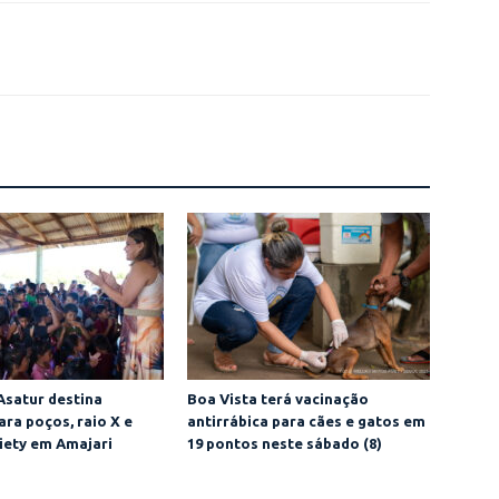
Asatur destina
Boa Vista terá vacinação
ara poços, raio X e
antirrábica para cães e gatos em
iety em Amajari
19 pontos neste sábado (8)