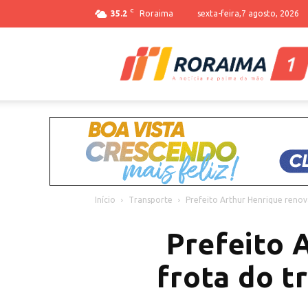
C
35.2
Roraima
sexta-feira,7 agosto, 2026
Início
Transporte
Prefeito Arthur Henrique renova
Prefeito 
frota do t