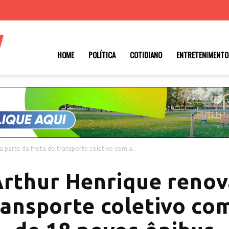
Roraima
HOME
POLÍTICA
COTIDIANO
ENTRETENIMENTO
1
 parte da frota do transporte coletivo com a...
Arthur Henrique renov
ransporte coletivo co