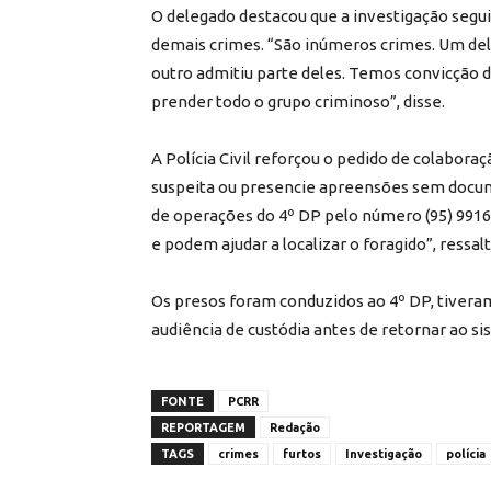
O delegado destacou que a investigação segu
demais crimes. “São inúmeros crimes. Um dele
outro admitiu parte deles. Temos convicção d
prender todo o grupo criminoso”, disse.
A Polícia Civil reforçou o pedido de colabor
suspeita ou presencie apreensões sem docum
de operações do 4º DP pelo número (95) 9916
e podem ajudar a localizar o foragido”, ressal
Os presos foram conduzidos ao 4º DP, tivera
audiência de custódia antes de retornar ao si
FONTE
PCRR
REPORTAGEM
Redação
TAGS
crimes
furtos
Investigação
polícia