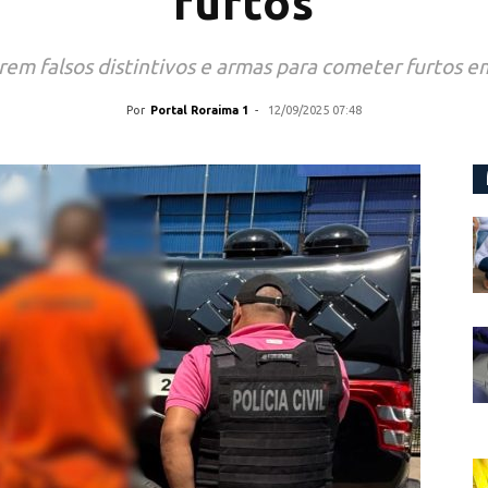
furtos
m falsos distintivos e armas para cometer furtos em 
Por
Portal Roraima 1
-
12/09/2025 07:48