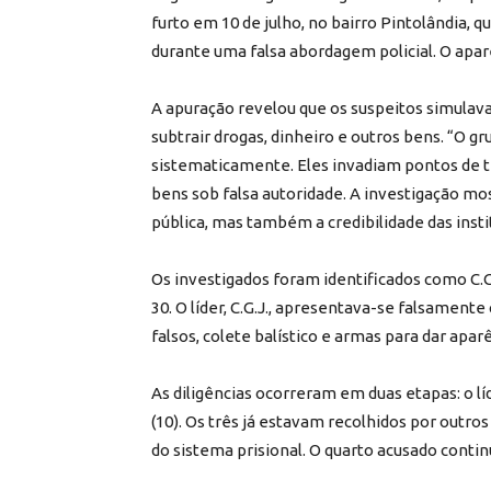
furto em 10 de julho, no bairro Pintolândia, 
durante uma falsa abordagem policial. O apar
A apuração revelou que os suspeitos simulava
subtrair drogas, dinheiro e outros bens. “O gr
sistematicamente. Eles invadiam pontos de t
bens sob falsa autoridade. A investigação 
pública, mas também a credibilidade das instit
Os investigados foram identificados como C.G.J.,
30. O líder, C.G.J., apresentava-se falsament
falsos, colete balístico e armas para dar apa
As diligências ocorreram em duas etapas: o líd
(10). Os três já estavam recolhidos por out
do sistema prisional. O quarto acusado contin