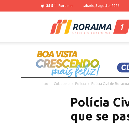
C
35.5
Roraima
sábado,8 agosto, 2026
Início
Cotidiano
Polícia
Polícia Civil de Roraima
Polícia Ci
que se pa