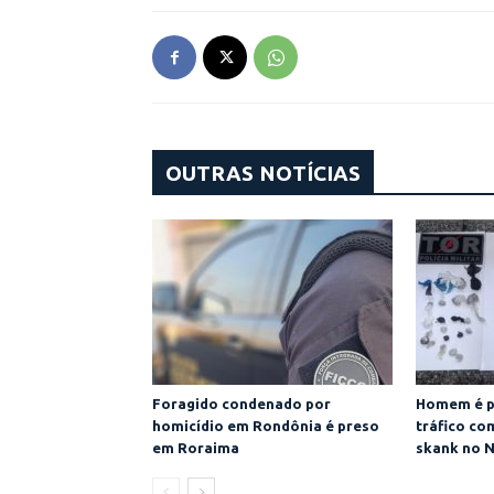
OUTRAS NOTÍCIAS
Foragido condenado por
Homem é p
homicídio em Rondônia é preso
tráfico co
em Roraima
skank no 