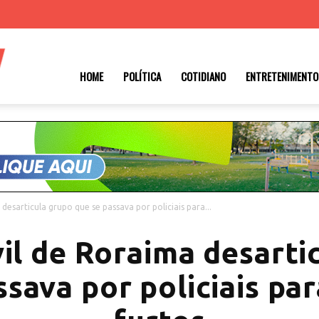
Roraima
HOME
POLÍTICA
COTIDIANO
ENTRETENIMENTO
1
 desarticula grupo que se passava por policiais para...
vil de Roraima desart
ssava por policiais pa