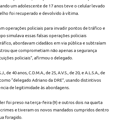
quando um adolescente de 17 anos teve o celular levado
elho foi recuperado e devolvido à vítima.
m operações policiais para invadir pontos de tráfico e
upo simulava essas falsas operações policiais
ráfico, abordavam cidadãos em via pública e subtraíam
mostrou que comprometiam não apenas a segurança
uições policiais”, afirmou o delegado.
 de 40 anos, C.D.M.A., de 25, A.V.S., de 20, e A.L.S.A., de
e como “delegado Adriano da DRE”, usando distintivos
rência de legitimidade às abordagens.
er foi preso na terça-feira (9) e outros dois na quarta
ros crimes e tiveram os novos mandados cumpridos dentro
ua foragido.